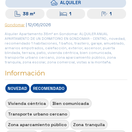
ALQUILER
38 m²
1
1
Gondomar
| 12/06/2026
Alquiler Apartamento 38m² en Gondomar. ALQUILER ANUAL
APARTAMENTO DE UN DORMITORIO EN GONDOMAR - CENTRO., novedad,
recomendado 1 habitaciones, 1 baños, trastero, garaje, amueblado,
armarios empotrados, calefacción, exterior, ascensor, puerta
blindada, terraza, patio, vivienda céntrica, bien comunicada,
transporte urbano cercano, zona aparcamiento público, zona
tranquila, zona escolar, zona comercial, vistas a la montaña.
Información
NOVEDAD
RECOMENDADO
Vivienda céntrica
Bien comunicada
Transporte urbano cercano
Zona aparcamiento público
Zona tranquila