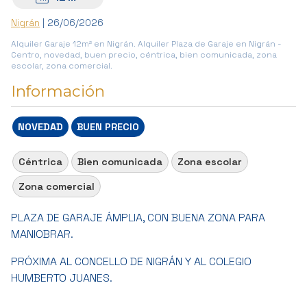
Nigrán
| 26/06/2026
Alquiler Garaje 12m² en Nigrán. Alquiler Plaza de Garaje en Nigrán -
Centro, novedad, buen precio, céntrica, bien comunicada, zona
escolar, zona comercial.
Información
NOVEDAD
BUEN PRECIO
Céntrica
Bien comunicada
Zona escolar
Zona comercial
PLAZA DE GARAJE ÁMPLIA, CON BUENA ZONA PARA
MANIOBRAR.
PRÓXIMA AL CONCELLO DE NIGRÁN Y AL COLEGIO
HUMBERTO JUANES.