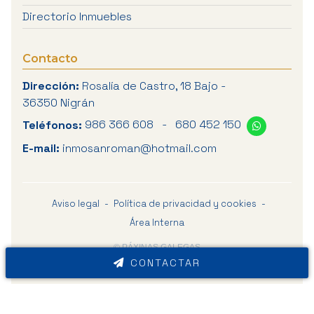
Directorio Inmuebles
Contacto
Dirección:
Rosalía de Castro, 18 Bajo -
36350 Nigrán
Teléfonos:
986 366 608
-
680 452 150
E-mail:
inmosanroman@hotmail.com
Aviso legal
-
Política de privacidad y cookies
-
Área Interna
© PÁXINAS GALEGAS
CONTACTAR
Contacta ahora