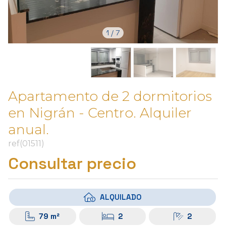
1
/
7
Apartamento de 2 dormitorios
en Nigrán - Centro. Alquiler
anual.
ref(01511)
Consultar precio
ALQUILADO
79 m²
2
2