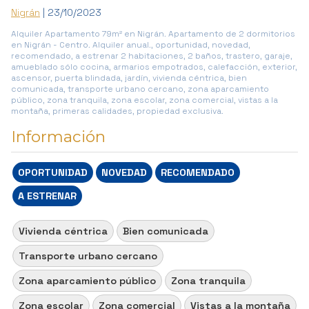
Nigrán
| 23/10/2023
Alquiler Apartamento 79m² en Nigrán. Apartamento de 2 dormitorios
en Nigrán - Centro. Alquiler anual., oportunidad, novedad,
recomendado, a estrenar 2 habitaciones, 2 baños, trastero, garaje,
amueblado sólo cocina, armarios empotrados, calefacción, exterior,
ascensor, puerta blindada, jardín, vivienda céntrica, bien
comunicada, transporte urbano cercano, zona aparcamiento
público, zona tranquila, zona escolar, zona comercial, vistas a la
montaña, primeras calidades, propiedad exclusiva.
Información
OPORTUNIDAD
NOVEDAD
RECOMENDADO
A ESTRENAR
Vivienda céntrica
Bien comunicada
Transporte urbano cercano
Zona aparcamiento público
Zona tranquila
Zona escolar
Zona comercial
Vistas a la montaña