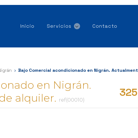
Inicio
Servicios
Contacto
Nigrán
Bajo Comercial acondicionado en Nigrán. Actualmente
ionado en Nigrán.
325
e alquiler.
ref(00010)