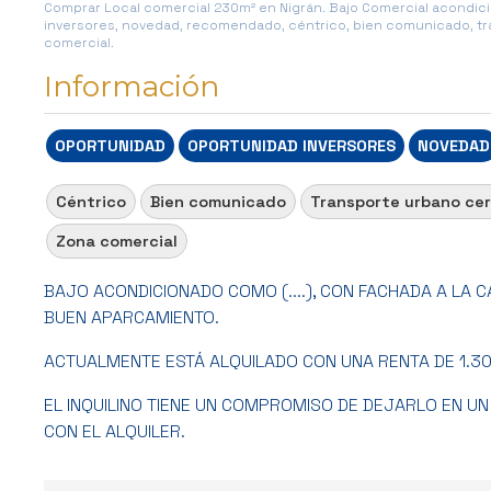
Comprar Local comercial 230m² en Nigrán. Bajo Comercial acondici
inversores, novedad, recomendado, céntrico, bien comunicado, tra
comercial.
Información
OPORTUNIDAD
OPORTUNIDAD INVERSORES
NOVEDAD
Céntrico
Bien comunicado
Transporte urbano ce
Zona comercial
BAJO ACONDICIONADO COMO (....), CON FACHADA A LA C
BUEN APARCAMIENTO.
ACTUALMENTE ESTÁ ALQUILADO CON UNA RENTA DE 1.30
EL INQUILINO TIENE UN COMPROMISO DE DEJARLO EN U
CON EL ALQUILER.