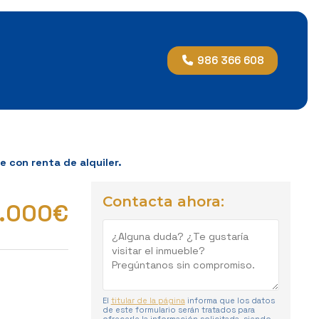
986 366 608
 con renta de alquiler.
Contacta ahora:
.000€
El
titular de la página
informa que los datos
de este formulario serán tratados para