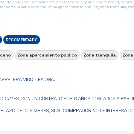
onado en Nigrán. Actualmente con renta de alquiler., oportunidad, oport
nsporte urbano cercano, zona aparcamiento público, zona tranquila, zon
RECOMENDADO
rcano
Zona aparcamiento público
Zona tranquila
Zona
ARRETERA VIGO - BAIONA.
0 €/MES, CON UN CONTRATO POR 8 AÑOS CONTADOS A PARTIR
N PLAZO DE DOS MESES, SI AL COMPRADOR NO LE INTERESA C