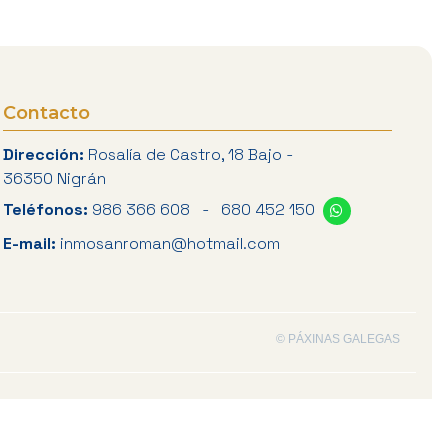
Contacto
Dirección:
Rosalía de Castro, 18 Bajo -
36350 Nigrán
Teléfonos:
986 366 608
-
680 452 150
E-mail:
inmosanroman@hotmail.com
© PÁXINAS GALEGAS