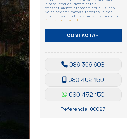
ofrecerle la información solicitada, siendo
la base legal del tratamiento el
consentimiento otorgado por el usuario.
No se cederán datos a terceros. Puede
ejercer los derechos como se explica en la
Política de Privacidad
.
986 366 608
680 452 150
680 452 150
Referencia: 00027