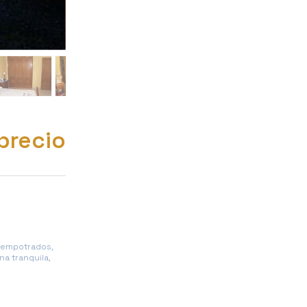
precio
s empotrados,
na tranquila,