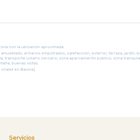
Zona con la ubicación aproximada.
, amueblado, armarios empotrados, calefacción, exterior, terraza, jardín, b
, transporte urbano cercano, zona aparcamiento público, zona tranquila,
ontaña, buenas vistas.
 chalet en Baiona).
Servicios