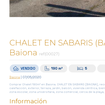
CHALET EN SABARIS (B
Baiona
ref(00027)
VENDIDO
190 m²
5
Baiona
| 07/05/2020
Comprar Chalet 190m² en Baiona. CHALET EN SABARIS (BAIONA), rec
calefacción, exterior, terraza, jardín, balcón, vivienda céntrica, 
zona escolar, zona universitaria, zona comercial, cerca de la playa,
Información