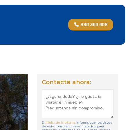
986 366 608
Contacta ahora:
El
titular de la página
informa que los datos
de este formulario serán tratados para