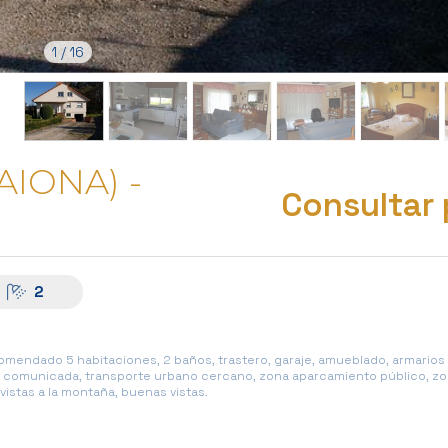
1
/
16
AIONA) -
Consultar 
2
omendado 5 habitaciones, 2 baños, trastero, garaje, amueblado, armario
bien comunicada, transporte urbano cercano, zona aparcamiento público, zo
 vistas a la montaña, buenas vistas.