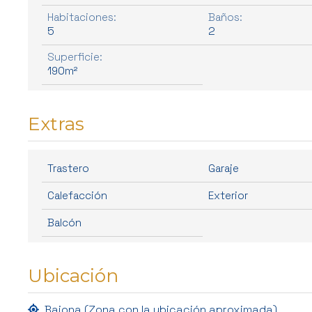
Habitaciones:
Baños:
5
2
Superficie:
190m²
Extras
Trastero
Garaje
Calefacción
Exterior
Balcón
Ubicación
Baiona (Zona con la ubicación aproximada)