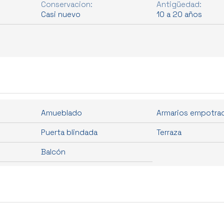
Conservacion:
Antigüedad:
Casi nuevo
10 a 20 años
Amueblado
Armarios empotra
Puerta blindada
Terraza
Balcón