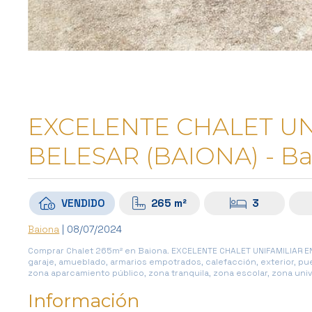
EXCELENTE CHALET UN
BELESAR (BAIONA) - Ba
VENDIDO
265 m²
3
Baiona
| 08/07/2024
Comprar Chalet 265m² en Baiona. EXCELENTE CHALET UNIFAMILIAR EN 
garaje, amueblado, armarios empotrados, calefacción, exterior, pue
zona aparcamiento público, zona tranquila, zona escolar, zona univers
Información