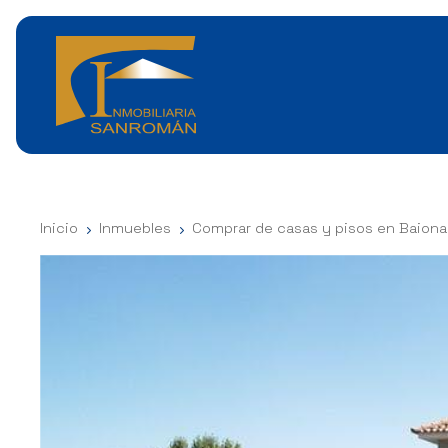
Inicio
Inmuebles
Comprar de casas y pisos en Baiona