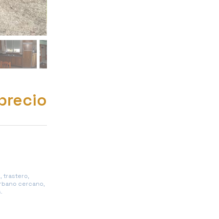
precio
 trastero,
 urbano cercano,
.