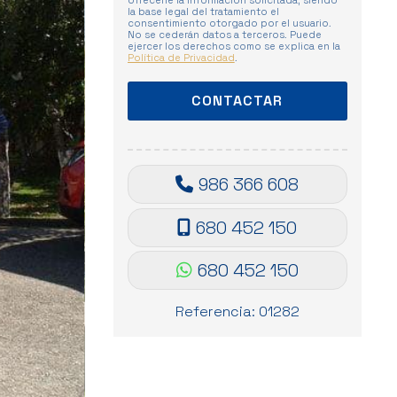
ofrecerle la información solicitada, siendo
la base legal del tratamiento el
consentimiento otorgado por el usuario.
No se cederán datos a terceros. Puede
ejercer los derechos como se explica en la
Política de Privacidad
.
986 366 608
680 452 150
680 452 150
Referencia: 01282