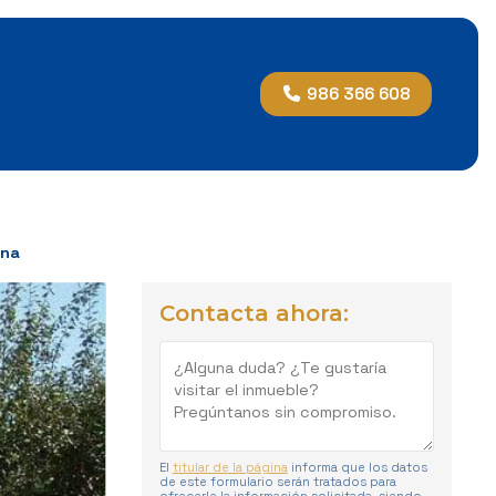
986 366 608
ona
Contacta ahora:
El
titular de la página
informa que los datos
de este formulario serán tratados para