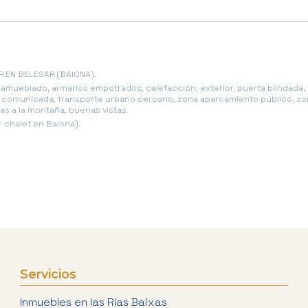
R EN BELESAR (BAIONA).
, amueblado, armarios empotrados, calefacción, exterior, puerta blindada, t
en comunicada, transporte urbano cercano, zona aparcamiento público, zon
stas a la montaña, buenas vistas.
 chalet en Baiona).
Servicios
Inmuebles en las Rías Baixas