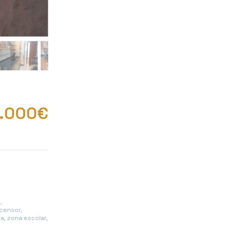
5.000€
,
scensor,
a, zona escolar,