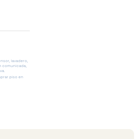
nsor, lavadero,
en comunicada,
va.
prar piso en