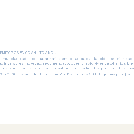
MITORIOS EN GOIAN - TOMIÑO. .
e, amueblado sólo cocina, armarios empotrados, calefacción, exterior, asce
dad inversores, novedad, recomendado, buen precio vivienda céntrica, bi
ila, zona escolar, zona comercial, primeras calidades, propiedad exclusi
95.000€. Listado dentro de Tomiño. Disponibles 26 fotografias para (com