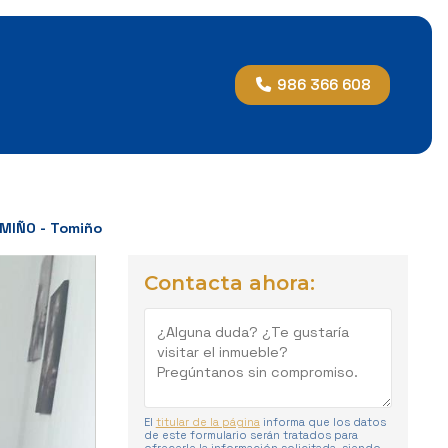
986 366 608
MIÑO - Tomiño
Contacta ahora:
El
titular de la página
informa que los datos
de este formulario serán tratados para