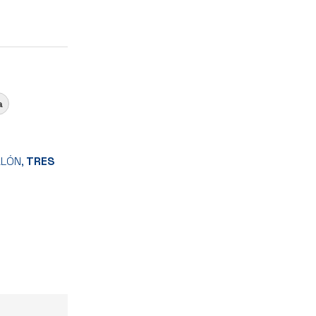
a
ALÓN,
TRES