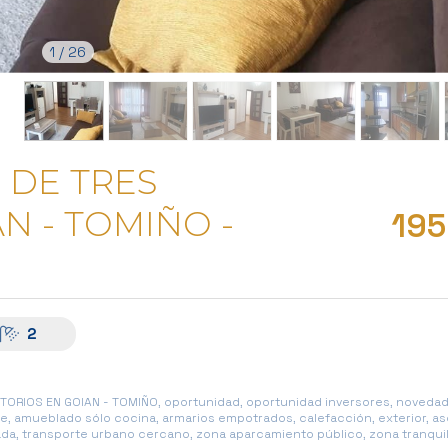
1
/
26
 DE TRES
N - TOMIÑO -
19
2
ORIOS EN GOIAN - TOMIÑO, oportunidad, oportunidad inversores, novedad
e, amueblado sólo cocina, armarios empotrados, calefacción, exterior, a
ada, transporte urbano cercano, zona aparcamiento público, zona tranquil