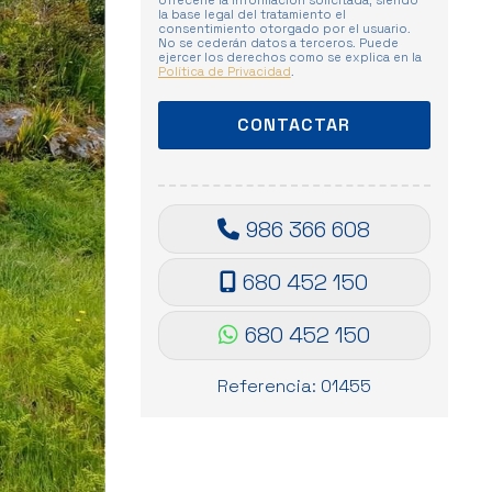
ofrecerle la información solicitada, siendo
la base legal del tratamiento el
consentimiento otorgado por el usuario.
No se cederán datos a terceros. Puede
ejercer los derechos como se explica en la
Política de Privacidad
.
986 366 608
680 452 150
680 452 150
Referencia: 01455