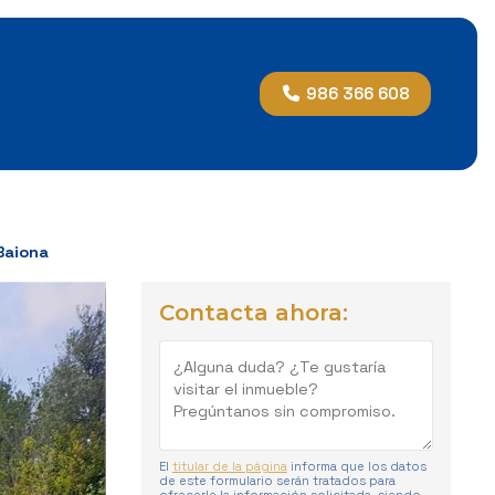
986 366 608
Baiona
Contacta ahora:
El
titular de la página
informa que los datos
de este formulario serán tratados para