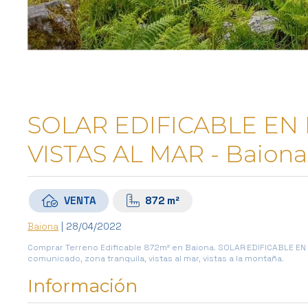
SOLAR EDIFICABLE EN 
VISTAS AL MAR - Baiona
VENTA
872 m²
Baiona
| 28/04/2022
Comprar Terreno Edificable 872m² en Baiona. SOLAR EDIFICABLE EN
comunicado, zona tranquila, vistas al mar, vistas a la montaña.
Información