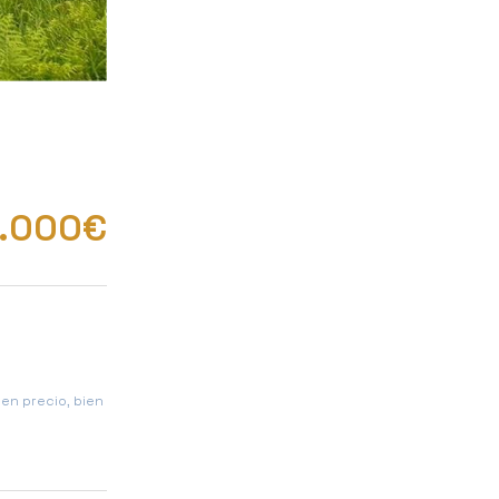
.000€
en precio, bien