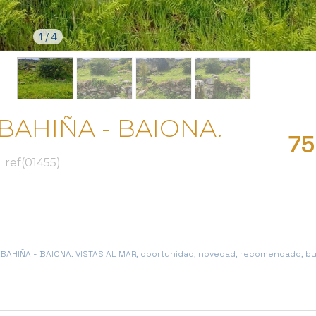
1
/
4
BAHIÑA - BAIONA.
75
ref(01455)
 BAHIÑA - BAIONA. VISTAS AL MAR, oportunidad, novedad, recomendado, bu