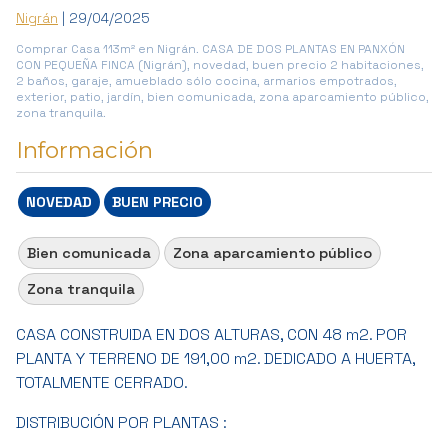
Nigrán
| 29/04/2025
Comprar Casa 113m² en Nigrán. CASA DE DOS PLANTAS EN PANXÓN
CON PEQUEÑA FINCA (Nigrán), novedad, buen precio 2 habitaciones,
2 baños, garaje, amueblado sólo cocina, armarios empotrados,
exterior, patio, jardín, bien comunicada, zona aparcamiento público,
zona tranquila.
Información
NOVEDAD
BUEN PRECIO
Bien comunicada
Zona aparcamiento público
Zona tranquila
CASA CONSTRUIDA EN DOS ALTURAS, CON 48 m2. POR
PLANTA Y TERRENO DE 191,00 m2. DEDICADO A HUERTA,
TOTALMENTE CERRADO.
DISTRIBUCIÓN POR PLANTAS :