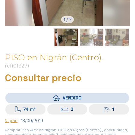
1
/
7
PISO en Nigrán (Centro).
ref(01327)
Consultar precio
VENDIDO
74 m²
3
1
Nigrán
| 18/09/2019
Comprar Piso 74m² en Nigrán. PISO en Nigrán (Centro)., oportunidad,
recomendado, buen precio 3 habitaciones, 1 baños, vivienda