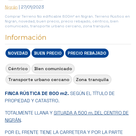
Nigrán
| 27/01/2023
Comprar Terreno No edificable 800m² en Nigrán. Terreno Rústico en
Nigrán, novedad, buen precio, precio rebajado, céntrico, bien
comunicado, transporte urbano cercano, zona tranquila.
Información
NOVEDAD
BUEN PRECIO
PRECIO REBAJADO
Céntrico
Bien comunicado
Transporte urbano cercano
Zona tranquila
FINCA RÚSTICA DE 800 m2.
SEGÚN EL TÍTULO DE
PROPIEDAD Y CATASTRO.
TOTALMENTE LLANA Y
SITUADA A 500 m. DEL CENTRO DE
NIGRÁN
.
POR EL FRENTE TIENE LA CARRETERA Y POR LA PARTE