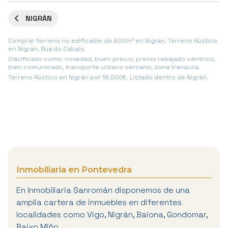
NIGRÁN
Comprar terreno no edificable de 800m² en Nigrán. Terreno Rústico
en Nigrán. Rúa do Cabalo.
Clasificado como: novedad, buen precio, precio rebajado céntrico,
bien comunicado, transporte urbano cercano, zona tranquila.
Terreno Rústico en Nigrán por 16.000€. Listado dentro de Nigrán.
Inmobiliaria en Pontevedra
En Inmobiliaria Sanromán disponemos de una
amplia cartera de inmuebles en diferentes
localidades como Vigo, Nigrán, Baiona, Gondomar,
Baixo Miño...