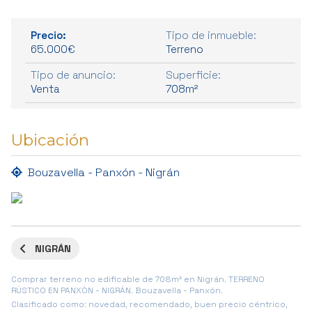
Precio:
Tipo de inmueble:
65.000€
Terreno
Tipo de anuncio:
Superficie:
Venta
708m²
Ubicación
Bouzavella - Panxón - Nigrán
NIGRÁN
Comprar terreno no edificable de 708m² en Nigrán. TERRENO
RÚSTICO EN PANXÓN - NIGRÁN. Bouzavella - Panxón.
Clasificado como: novedad, recomendado, buen precio céntrico,