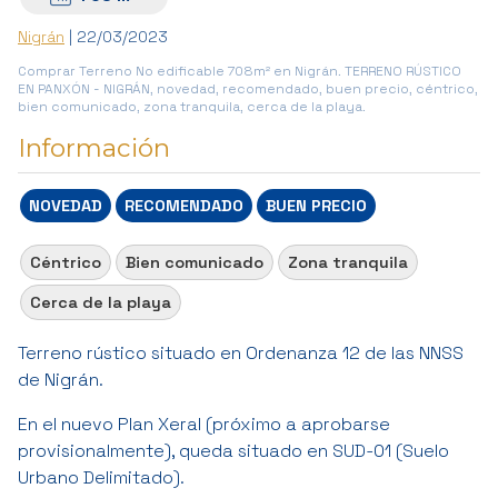
Nigrán
| 22/03/2023
Comprar Terreno No edificable 708m² en Nigrán. TERRENO RÚSTICO
EN PANXÓN - NIGRÁN, novedad, recomendado, buen precio, céntrico,
bien comunicado, zona tranquila, cerca de la playa.
Información
NOVEDAD
RECOMENDADO
BUEN PRECIO
Céntrico
Bien comunicado
Zona tranquila
Cerca de la playa
Terreno rústico situado en Ordenanza 12 de las NNSS
de Nigrán.
En el nuevo Plan Xeral (próximo a aprobarse
provisionalmente), queda situado en SUD-01 (Suelo
Urbano Delimitado).