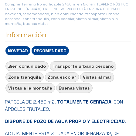
Comprar Terreno No edificable 2450m² en Nigrán. TERRENO RÚSTICO
EN PRIEGUE (NIGRÁN). EN EL NUEVO PXOU ESTÁ EN ZONA EDIFICABLE.,
novedad, recomendado, bien comunicado, transporte urbano
cercano, zona tranquila, zona escolar, vistas al mar, vistas a la
montaña, buenas vistas.
Información
NOVEDAD
RECOMENDADO
Bien comunicado
Transporte urbano cercano
Zona tranquila
Zona escolar
Vistas al mar
Vistas a la montaña
Buenas vistas
PARCELA DE 2.450 m2.
TOTALMENTE CERRADA
, CON
ÁRBOLES FRUTALES.
DISPONE DE POZO DE AGUA PROPIO Y ELECTRICIDAD
.
ACTUALMENTE ESTÁ SITUADA EN ORDENANZA 12, DE